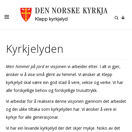
DÅP-VIGSEL-GRAVFERD
Kyrkjelyden
KYRKJELYD
BARN
Meir himmel på jord
er visjonen vi arbeider etter. I alt vi gjer,
UNGDOM
ønsker vi å vise små glimt av himmel. Vi ønsker at Klepp
DIAKONI
kyrkjelyd skal være ein god stad å vere, vekse og verke. Vi har
alle forskjellige behov og forskjellige trusuttrykk.
NY KYRKJE
Vi arbeidar for å realisera denne visjonen gjennom det arbeidet
UTLEIGE STASJONSBYGGET
og dei ulike tiltaka som kyrkjelyden har. Vi ønsker å vere ei
KONTAKT
kyrkje for alle generasjonar.
Vi har ein levande kyrkjelyd der det skjer mykje. Noko av det
MENIGHETSBLADET