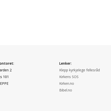
ontoret:
Lenker:
arden 2
Klepp kyrkjelege fellesråd
s 101
Kirkens SOS
LEPPE
Kirken.no
Bibel.no