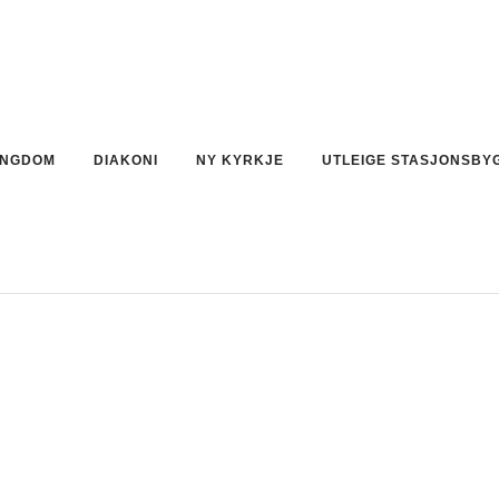
NGDOM
DIAKONI
NY KYRKJE
UTLEIGE STASJONSBY