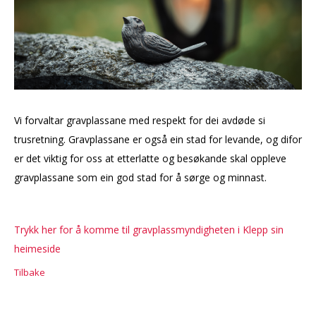
KYRKJENYTT
Vi forvaltar gravplassane med respekt for dei avdøde si
trusretning. Gravplassane er også ein stad for levande, og difor
er det viktig for oss at etterlatte og besøkande skal oppleve
gravplassane som ein god stad for å sørge og minnast.
Trykk her for å komme til gravplassmyndigheten i Klepp sin
heimeside
Tilbake