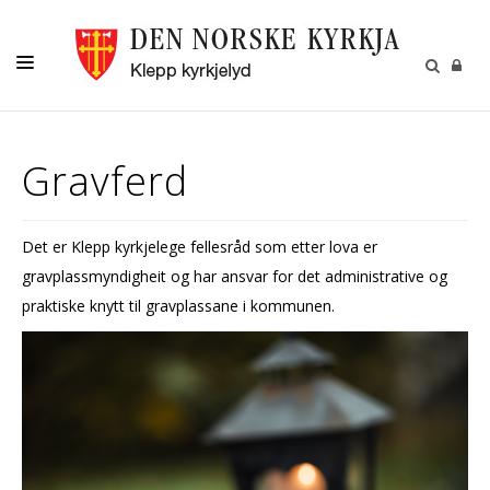
DÅP-VIGSEL-GRAVFERD
Gravferd
KYRKJELYD
BARN
Det er Klepp kyrkjelege fellesråd som etter lova er
UNGDOM
gravplassmyndigheit og har ansvar for det administrative og
DIAKONI
praktiske knytt til gravplassane i kommunen.
NY KYRKJE
UTLEIGE STASJONSBYGGET
KONTAKT
MENIGHETSBLADET